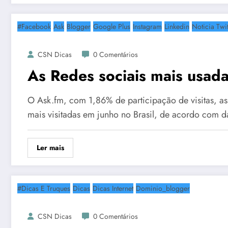
#Facebook
Ask
Blogger
Google Plus
Instagram
Linkedin
Noticia Twit
CSN Dicas
0 Comentários
As Redes sociais mais usad
O Ask.fm, com 1,86% de participação de visitas, ass
mais visitadas em junho no Brasil, de acordo com 
Ler mais
#Dicas E Truques
Dicas
Dicas Internet
Dominio_blogger
CSN Dicas
0 Comentários