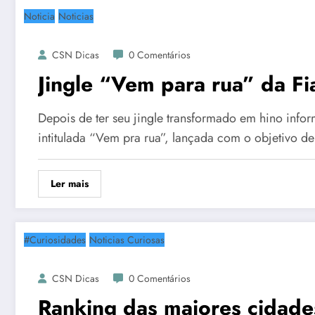
Noticia
Noticias
CSN Dicas
0 Comentários
Jingle “Vem para rua” da Fia
Depois de ter seu jingle transformado em hino infor
intitulada “Vem pra rua”, lançada com o objetivo d
Ler mais
#Curiosidades
Noticias Curiosas
CSN Dicas
0 Comentários
Ranking das maiores cidad