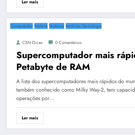
Ler mais
Computador
Noticia
Noticias
Notícias Tecnologia
CSN Dicas
0 Comentários
Supercomputador mais ráp
Petabyte de RAM
A lista dos supercomputadores mais rápidos do mu
também conhecido como Milky Way-2, tem capacida
operações por…
Ler mais