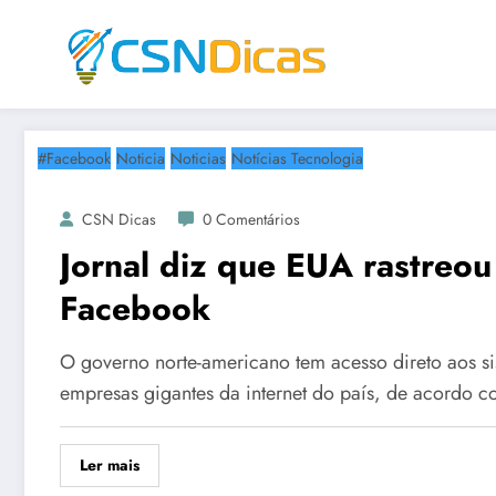
Saltar
para
o
conteúdo
#Facebook
Noticia
Noticias
Notícias Tecnologia
CSN Dicas
0 Comentários
Jornal diz que EUA rastreou
Facebook
O governo norte-americano tem acesso direto aos s
empresas gigantes da internet do país, de acordo
Ler mais