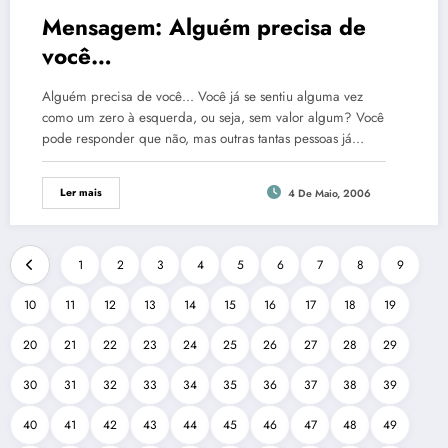
Mensagem: Alguém precisa de
você…
Alguém precisa de você... Você já se sentiu alguma vez
como um zero à esquerda, ou seja, sem valor algum? Você
pode responder que não, mas outras tantas pessoas já…
Ler mais
4 De Maio, 2006
1
2
3
4
5
6
7
8
9
10
11
12
13
14
15
16
17
18
19
20
21
22
23
24
25
26
27
28
29
30
31
32
33
34
35
36
37
38
39
40
41
42
43
44
45
46
47
48
49