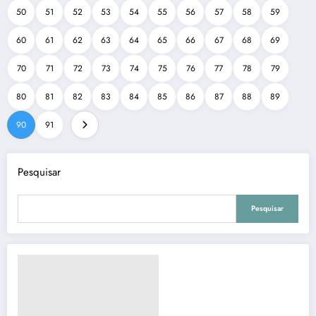
50
51
52
53
54
55
56
57
58
59
60
61
62
63
64
65
66
67
68
69
70
71
72
73
74
75
76
77
78
79
80
81
82
83
84
85
86
87
88
89
90
91
Pesquisar
Pesquisar