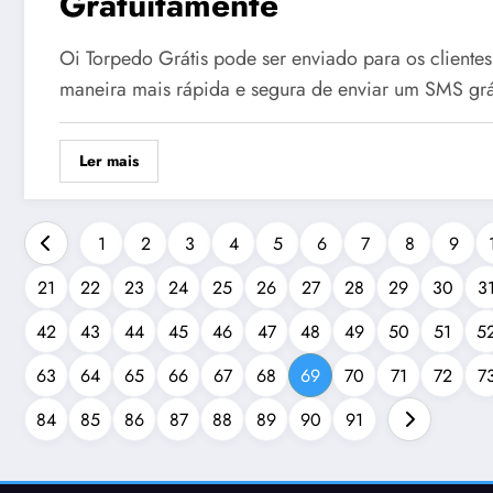
Gratuitamente
Oi Torpedo Grátis pode ser enviado para os clientes
maneira mais rápida e segura de enviar um SMS grát
Ler mais
1
2
3
4
5
6
7
8
9
21
22
23
24
25
26
27
28
29
30
3
42
43
44
45
46
47
48
49
50
51
5
63
64
65
66
67
68
69
70
71
72
7
84
85
86
87
88
89
90
91