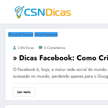
Saltar
para
o
conteúdo
#Dicas E Truques
Dicas Facebook
CSN Dicas
0 Comentários
» Dicas Facebook: Como Cr
O Facebook é, hoje, a maior rede social do mundo. 
acessado no mundo, perdendo apenas para o Goog
Ler mais