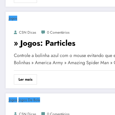
Jogos
CSN Dicas
0 Comentários
» Jogos: Particles
Controle a bolinha azul com o mouse evitando que el
Bolinhas » America Army » Amazing Spider Man »
Ler mais
Jogos
Jogos De Bola
CSN Dicas
0 Comentários