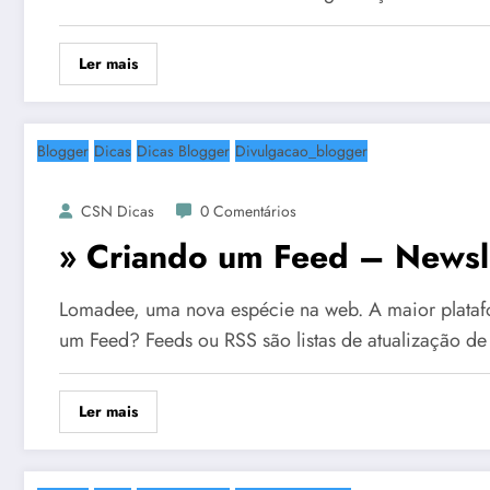
Ler mais
Blogger
Dicas
Dicas Blogger
Divulgacao_blogger
CSN Dicas
0 Comentários
» Criando um Feed – Newsl
Lomadee, uma nova espécie na web. A maior platafo
um Feed? Feeds ou RSS são listas de atualização d
Ler mais