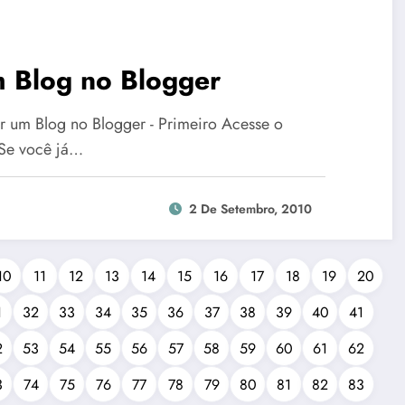
m Blog no Blogger
r um Blog no Blogger - Primeiro Acesse o
- Se você já…
2 De Setembro, 2010
10
11
12
13
14
15
16
17
18
19
20
1
32
33
34
35
36
37
38
39
40
41
2
53
54
55
56
57
58
59
60
61
62
3
74
75
76
77
78
79
80
81
82
83