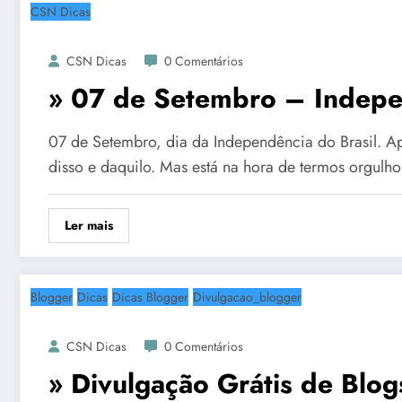
CSN Dicas
CSN Dicas
0 Comentários
» 07 de Setembro – Indepe
07 de Setembro, dia da Independência do Brasil. Ap
disso e daquilo. Mas está na hora de termos orgulh
Ler mais
Blogger
Dicas
Dicas Blogger
Divulgacao_blogger
CSN Dicas
0 Comentários
» Divulgação Grátis de Blo