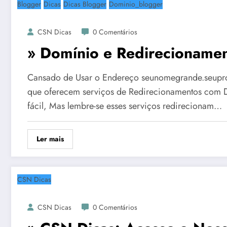
Blogger
Dicas
Dicas Blogger
Dominio_blogger
CSN Dicas
0 Comentários
» Domínio e Redirecionamen
Cansado de Usar o Endereço seunomegrande.seupr
que oferecem serviços de Redirecionamentos com Do
fácil, Mas lembre-se esses serviços redirecionam…
Ler mais
CSN Dicas
CSN Dicas
0 Comentários