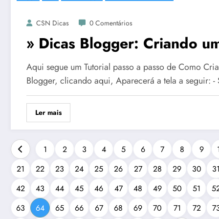
CSN Dicas
0 Comentários
» Dicas Blogger: Criando u
Aqui segue um Tutorial passo a passo de Como Cria
Blogger, clicando aqui, Aparecerá a tela a seguir: 
Ler mais
1
2
3
4
5
6
7
8
9
21
22
23
24
25
26
27
28
29
30
3
42
43
44
45
46
47
48
49
50
51
5
63
64
65
66
67
68
69
70
71
72
7