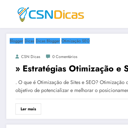
Saltar
para
o
conteúdo
Blogger
Dicas
Dicas Blogger
Otimização SEO
CSN Dicas
0 Comentários
» Estratégias Otimização e
. O que é Otimização de Sites e SEO? Otimização de
objetivo de potencializar e melhorar o posicioname
Ler mais