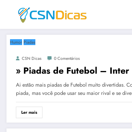
Saltar
para
o
conteúdo
Humor
Piadas
CSN Dicas
0 Comentários
» Piadas de Futebol – Inter 
Ai estão mais piadas de Futebol muito divertidas.
piada, mas você pode usar seu maior rival e se diver
Ler mais