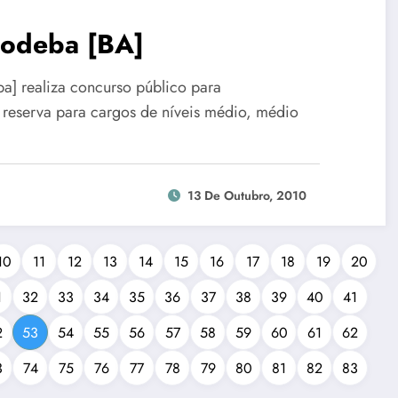
Codeba [BA]
] realiza concurso público para
reserva para cargos de níveis médio, médio
13 De Outubro, 2010
10
11
12
13
14
15
16
17
18
19
20
1
32
33
34
35
36
37
38
39
40
41
2
53
54
55
56
57
58
59
60
61
62
3
74
75
76
77
78
79
80
81
82
83