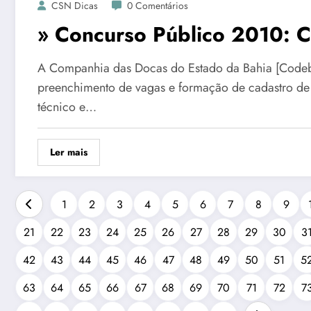
CSN Dicas
0 Comentários
» Concurso Público 2010: 
A Companhia das Docas do Estado da Bahia [Codeba
preenchimento de vagas e formação de cadastro de 
técnico e…
Ler mais
1
2
3
4
5
6
7
8
9
21
22
23
24
25
26
27
28
29
30
3
42
43
44
45
46
47
48
49
50
51
5
63
64
65
66
67
68
69
70
71
72
7