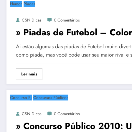
Humor
Piadas
CSN Dicas
0 Comentários
» Piadas de Futebol – Colo
Ai estão algumas das piadas de Futebol muito diver
como piada, mas você pode usar seu maior rival e s
Ler mais
Concurso Rj
Concursos Públicos
CSN Dicas
0 Comentários
» Concurso Público 2010: UF