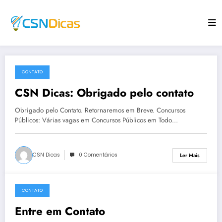
Saltar
para
o
conteúdo
CONTATO
3 de Agosto, 2010
CSN Dicas: Obrigado pelo contato
Obrigado pelo Contato. Retornaremos em Breve. Concursos
Públicos: Várias vagas em Concursos Públicos em Todo…
CSN Dicas
0 Comentários
Ler Mais
CONTATO
29 de Outubro, 2009
Entre em Contato