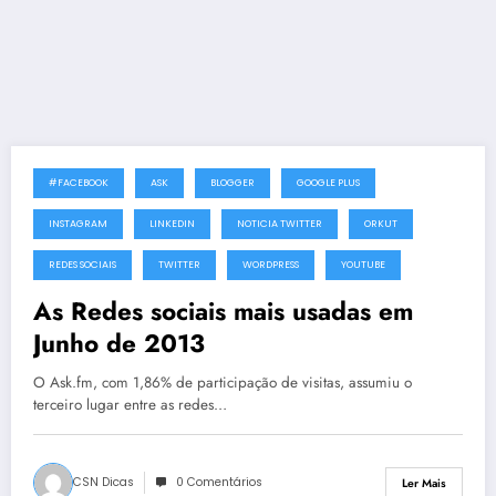
#FACEBOOK
ASK
BLOGGER
GOOGLE PLUS
10 de Julho, 2013
INSTAGRAM
LINKEDIN
NOTICIA TWITTER
ORKUT
REDES SOCIAIS
TWITTER
WORDPRESS
YOUTUBE
As Redes sociais mais usadas em
Junho de 2013
O Ask.fm, com 1,86% de participação de visitas, assumiu o
terceiro lugar entre as redes…
CSN Dicas
0 Comentários
Ler Mais