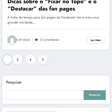
Dicas sobre o “Fixar no Topo” e o
“Destacar” das fan pages
A linha do tempo para fan pages do Facebook não é mais uma
grande novidade,…
CSN Dicas
0 Comentários
Ler Mais
Paginação
…
1
2
4
dos
conteúdos
Pesquisar
Pesquisar