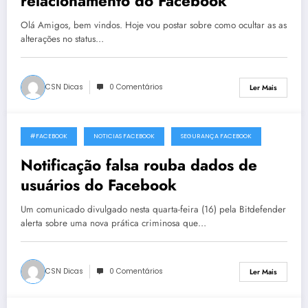
relacionamento do Facebook
Olá Amigos, bem vindos. Hoje vou postar sobre como ocultar as as
alterações no status…
CSN Dicas
0 Comentários
Ler Mais
#FACEBOOK
NOTICIAS FACEBOOK
SEGURANÇA FACEBOOK
6 de Junho, 2014
Notificação falsa rouba dados de
usuários do Facebook
Um comunicado divulgado nesta quarta-feira (16) pela Bitdefender
alerta sobre uma nova prática criminosa que…
CSN Dicas
0 Comentários
Ler Mais