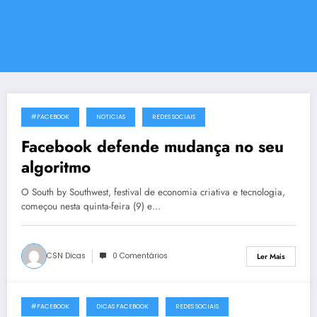
#FACEBOOK
NOTICIAS
REDES SOCIAIS
11 de Março, 2018
Facebook defende mudança no seu
algoritmo
O South by Southwest, festival de economia criativa e tecnologia,
começou nesta quinta-feira (9) e…
CSN Dicas
0 Comentários
Ler Mais
#FACEBOOK
DICAS FACEBOOK
REDES SOCIAIS
21 de Julho, 2016