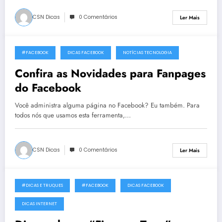
CSN Dicas
0 Comentários
Ler Mais
#FACEBOOK
DICAS FACEBOOK
NOTÍCIAS TECNOLOGIA
14 de Maio, 2014
Confira as Novidades para Fanpages
do Facebook
Você administra alguma página no Facebook? Eu também. Para
todos nós que usamos esta ferramenta,…
CSN Dicas
0 Comentários
Ler Mais
#DICAS E TRUQUES
#FACEBOOK
DICAS FACEBOOK
1 de Maio, 2014
DICAS INTERNET