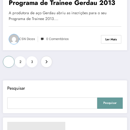
Programa de Trainee Gerdau 2013
A produtora de aço Gerdau abriu as inscrições para o seu
Programa de Trainee 2013.…
CSN Dicas
0 Comentários
Ler Mais
Paginação
1
2
3
dos
conteúdos
Pesquisar
Pesquisar