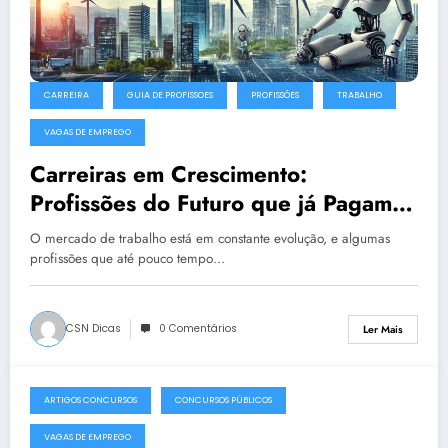
CARREIRA
GUIA DE PROFISSOES
PROFISSÕES
TRABALHO
VAGAS DE EMPREGO
Carreiras em Crescimento:
Profissões do Futuro que já Pagam
Muito Bem no Brasil
O mercado de trabalho está em constante evolução, e algumas
profissões que até pouco tempo…
CSN Dicas
0 Comentários
Ler Mais
ARTIGOS CONCURSOS
CONCURSOS PÚBLICOS
3 de Maio, 2016
VAGAS DE EMPREGO