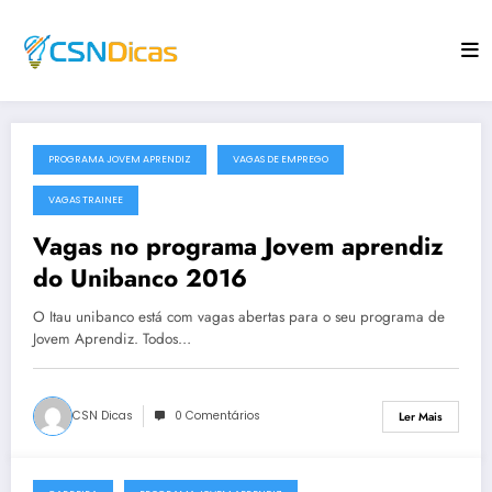
Saltar
para
o
conteúdo
PROGRAMA JOVEM APRENDIZ
VAGAS DE EMPREGO
11 de Novembro, 2015
VAGAS TRAINEE
Vagas no programa Jovem aprendiz
do Unibanco 2016
O Itau unibanco está com vagas abertas para o seu programa de
Jovem Aprendiz. Todos…
CSN Dicas
0 Comentários
Ler Mais