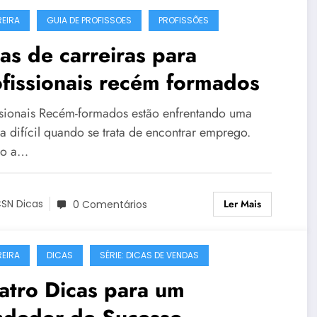
EIRA
GUIA DE PROFISSOES
PROFISSÕES
as de carreiras para
fissionais recém formados
ssionais Recém-formados estão enfrentando uma
a difícil quando se trata de encontrar emprego.
o a…
Ler Mais
SN Dicas
0 Comentários
EIRA
DICAS
SÉRIE: DICAS DE VENDAS
atro Dicas para um