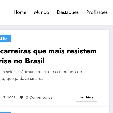
Home
Mundo
Destaques
Profissões
EIRA
carreiras que mais resistem
rise no Brasil
m setor está imune à crise e o mercado de
lho, que já dava sinais…
Ler Mais
SN Dicas
0 Comentários