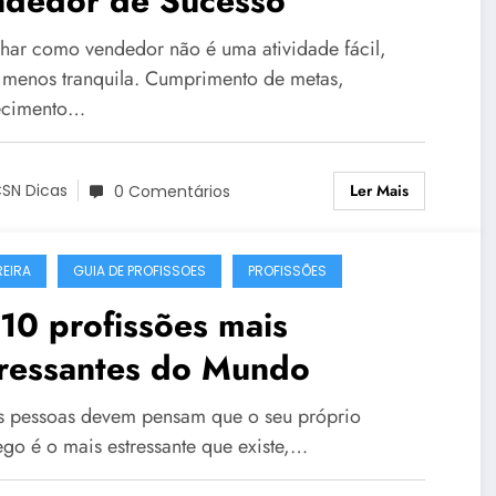
ndedor de Sucesso
lhar como vendedor não é uma atividade fácil,
 menos tranquila. Cumprimento de metas,
ecimento…
Ler Mais
SN Dicas
0 Comentários
EIRA
GUIA DE PROFISSOES
PROFISSÕES
10 profissões mais
tressantes do Mundo
s pessoas devem pensam que o seu próprio
go é o mais estressante que existe,…