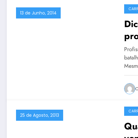
CARR
13 de Junho, 2014
Dic
pro
Profi
batalh
Mesm
C
CARR
25 de Agosto, 2013
Qu