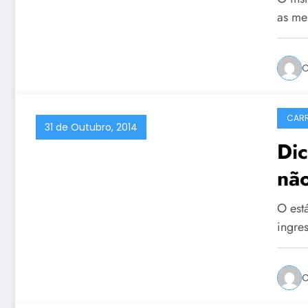
as me
C
CARR
31 de Outubro, 2014
Di
não
O est
ingre
C