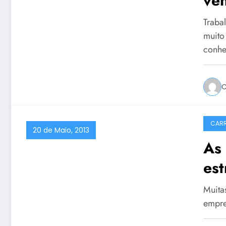
ve
Traba
muito
conh
C
CARR
20 de Maio, 2013
As 
es
Muita
empre