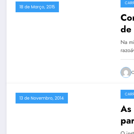
CARR
18 de Março, 2015
Co
de 
Na mi
razoá
C
CARR
13 de Novembro, 2014
As 
par
O inst