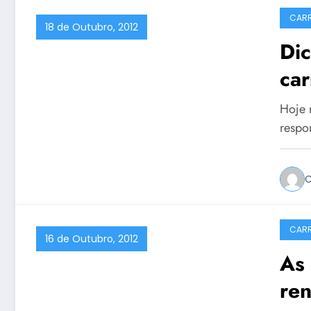
CARR
18 de Outubro, 2012
Dic
car
Hoje 
respo
C
CARR
16 de Outubro, 2012
As 
ren