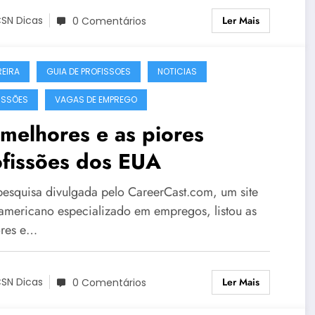
Ler Mais
SN Dicas
0 Comentários
EIRA
GUIA DE PROFISSOES
NOTICIAS
ISSÕES
VAGAS DE EMPREGO
melhores e as piores
ofissões dos EUA
esquisa divulgada pelo CareerCast.com, um site
-americano especializado em empregos, listou as
res e…
Ler Mais
SN Dicas
0 Comentários