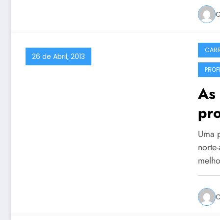
C
CARR
26 de Abril, 2013
PROF
As 
pr
Uma p
norte
melho
C