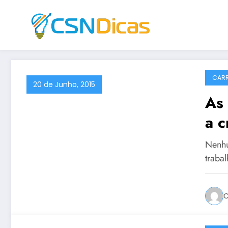
Saltar
para
o
conteúdo
CARR
20 de Junho, 2015
As 
a c
Nenhu
traba
C