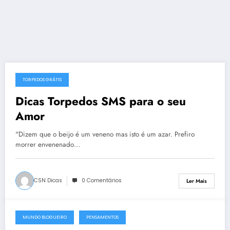
TORPEDOS GRÁTIS
27 de Abril, 2006
Dicas Torpedos SMS para o seu
Amor
"Dizem que o beijo é um veneno mas isto é um azar. Prefiro
morrer envenenado…
CSN Dicas
0 Comentários
Ler Mais
MUNDO BLOGUEIRO
PENSAMENTOS
17 de Janeiro, 2006