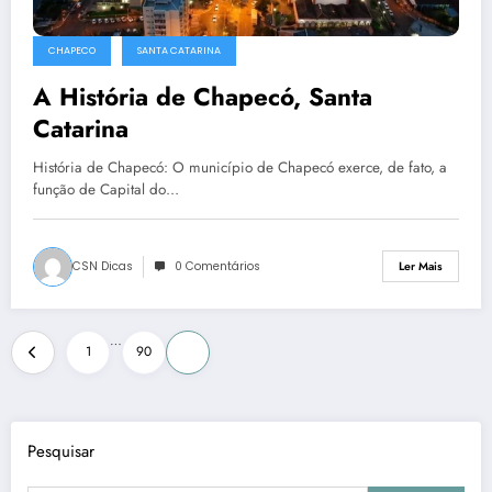
CHAPECO
SANTA CATARINA
A História de Chapecó, Santa
Catarina
História de Chapecó: O município de Chapecó exerce, de fato, a
função de Capital do…
CSN Dicas
0 Comentários
Ler Mais
Paginação
…
1
90
91
dos
conteúdos
Pesquisar