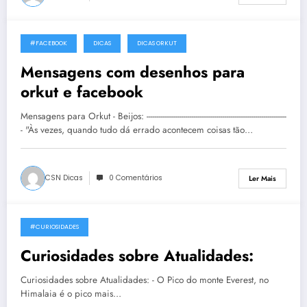
#FACEBOOK
DICAS
DICAS ORKUT
14 de Junho, 2005
Mensagens com desenhos para
orkut e facebook
Mensagens para Orkut - Beijos: --------------------------------------------------------------------
- "Às vezes, quando tudo dá errado acontecem coisas tão…
CSN Dicas
0 Comentários
Ler Mais
#CURIOSIDADES
3 de Dezembro, 2004
Curiosidades sobre Atualidades:
Curiosidades sobre Atualidades: - O Pico do monte Everest, no
Himalaia é o pico mais…