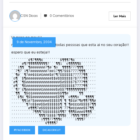
CSN Dicas
0 Comentários
Ler Mais
9 de Novembro, 2004
#FACEBOOK
DICAS ORKUT