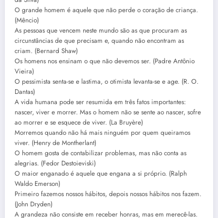
O grande homem é aquele que não perde o coração de criança.
(Mêncio)
As pessoas que vencem neste mundo são as que procuram as
circunstâncias de que precisam e, quando não encontram as
criam. (Bernard Shaw)
Os homens nos ensinam o que não devemos ser. (Padre Antônio
Vieira)
O pessimista senta-se e lastima, o otimista levanta-se e age. (R. O.
Dantas)
A vida humana pode ser resumida em três fatos importantes:
nascer, viver e morrer. Mas o homem não se sente ao nascer, sofre
ao morrer e se esquece de viver. (La Bruyère)
Morremos quando não há mais ninguém por quem queiramos
viver. (Henry de Montherlant)
O homem gosta de contabilizar problemas, mas não conta as
alegrias. (Fedor Destoieviski)
O maior enganado é aquele que engana a si próprio. (Ralph
Waldo Emerson)
Primeiro fazemos nossos hábitos, depois nossos hábitos nos fazem.
(John Dryden)
A grandeza não consiste em receber honras, mas em merecê-las.