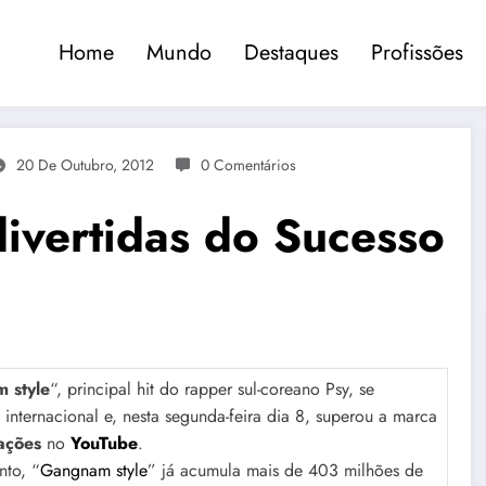
Home
Mundo
Destaques
Profissões
20 De Outubro, 2012
0 Comentários
divertidas do Sucesso
 style
“, principal hit do rapper sul-coreano Psy, se
nternacional e, nesta segunda-feira dia 8, superou a marca
ações
no
YouTube
.
nto, “
Gangnam style
” já acumula mais de 403 milhões de