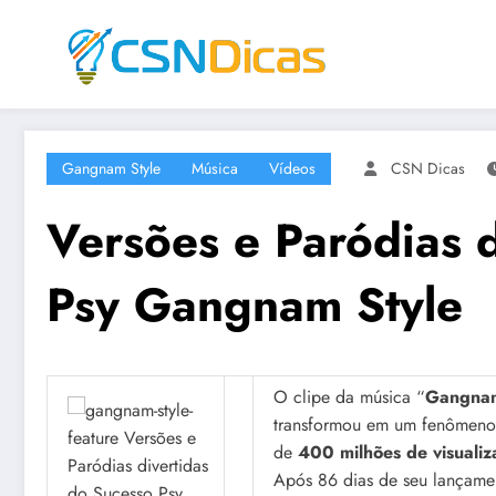
Saltar
para
o
conteúdo
Gangnam Style
Música
Vídeos
CSN Dicas
Versões e Paródias 
Psy Gangnam Style
O clipe da música “
Gangnam
transformou em um fenômeno i
de
400 milhões de visualiz
Após 86 dias de seu lançame