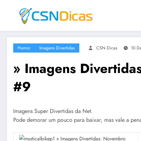
Saltar
para
o
conteúdo
Humor
Imagens Divertidas
CSN Dicas
10 D
» Imagens Divertid
#9
Imagens Super Divertidas da Net.
Pode demorar um pouco para baixar, mas vale a pena