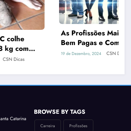
As Profissões Mais
e
Bem Pagas e Como se
com
Preparar para Elas com
CSN Dicas
19 de Dezembro, 2024
as
Dicas Essenciais
BROWSE BY TAGS
anta Catarina
Carreira
Profissões