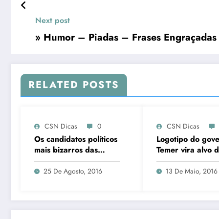
Next post
» Humor – Piadas – Frases Engraçadas
RELATED POSTS
CSN Dicas
0
CSN Dicas
Os candidatos políticos
Logotipo do gov
mais bizarros das
Temer vira alvo 
eleições #1
zoações nas Red
sociais
25 De Agosto, 2016
13 De Maio, 2016