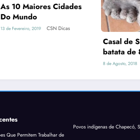
 Maiores Cidades
undo
CSN Dicas
eiro, 2019
Casal de SC colh
batata de 8 kg 
formato de pé
CSN Dic
8 de Agosto, 2018
centes
Povos indígenas de Chapecó, S
ões Que Permitem Trabalhar de