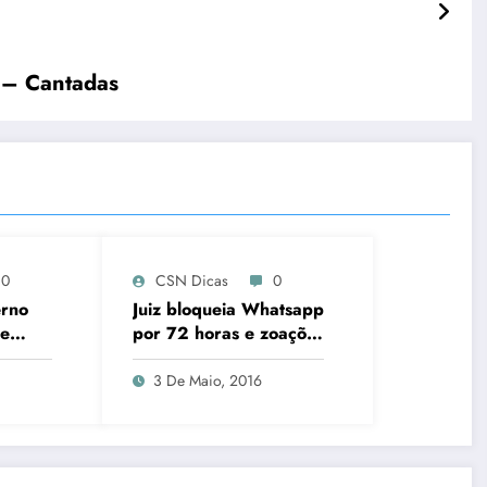
 – Cantadas
0
CSN Dicas
0
erno
Juiz bloqueia Whatsapp
de
por 72 horas e zoações
es
invadem as redes
sociais
3 De Maio, 2016