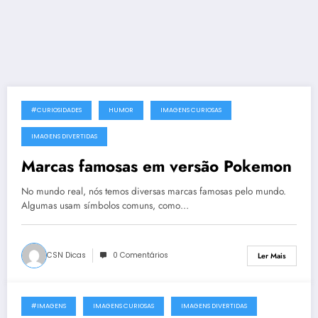
#CURIOSIDADES
HUMOR
IMAGENS CURIOSAS
16 de Novembro, 2015
IMAGENS DIVERTIDAS
Marcas famosas em versão Pokemon
No mundo real, nós temos diversas marcas famosas pelo mundo.
Algumas usam símbolos comuns, como…
CSN Dicas
0 Comentários
Ler Mais
#IMAGENS
IMAGENS CURIOSAS
IMAGENS DIVERTIDAS
1 de Março, 2014