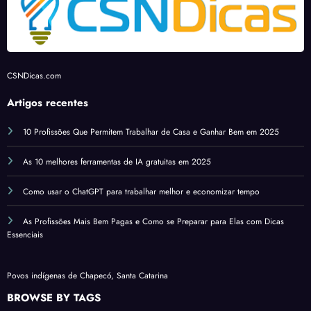
o
th
m
h
CSNDicas.com
s
IA
Artigos recentes
g
10 Profissões Que Permitem Trabalhar de Casa e Ganhar Bem em 2025
As 10 melhores ferramentas de IA gratuitas em 2025
ór
Como usar o ChatGPT para trabalhar melhor e economizar tempo
As Profissões Mais Bem Pagas e Como se Preparar para Elas com Dicas
Essenciais
Povos indígenas de Chapecó, Santa Catarina