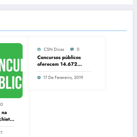
CSN Dicas
0
Concursos públicos
oferecem 14.672
vagas com salários de
até R$ 28,9 mil.
17 De Fevereiro, 2019
0
 na
chieta,
21