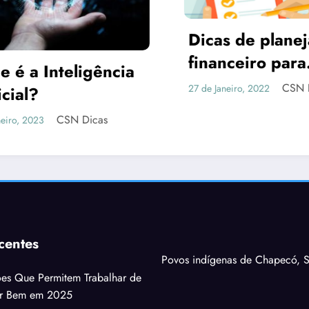
Dicas de planejamento
financeiro para
As 10 
autônomos
CSN Dicas
27 de Janeiro, 2022
Do Mu
13 de Feverei