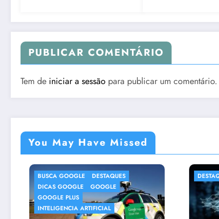
PUBLICAR COMENTÁRIO
Tem de
iniciar a sessão
para publicar um comentário.
You May Have Missed
QUES
DESTAQUES
DICAS INTERNET
E