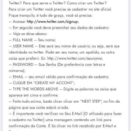
Twitter? Para que serve o Twitter? Como criar um Twitter?
Para criar um Twitter você precisa se cadastrar no site oficial.
Fique tranquilo, é tudo de graça, você só precisa:
– Acessar
http://www.twitter.com/signup
;
– Em seguida você deve preencher seu dados de cadastro:
–
Veja as dicas abaixo:
– FULL NAME – Seu nome;
– USER NAME – Este será seu nome de usuário, ou seja, será sua
identidade no twitter. Pode ser seu nome, um apelido, ou outra
coisa que preferir. Ex: http://www.twitter.com/seunome;
– PASSWORD – Sua Senha (De preferência com letras e
números);
– EMAIL – seu email válido para confirmação de cadastro;
– CLIQUE EM “CREATE MY ACCONT”;
– TYPE THE WORDS ABOVE – Digite as palavras na caixa que
aparece em cima e confirme.
– Feito tudo acima, basta clicar clicar em “NEXT STEP“, no fim da
página que sua conta estará criada.
– É importante você verificar no Seu E-Mail [O utilizado para fazer
o cadastro no Twitter] uma mensagem contendo um link para
confirmação da Conta. É So clicar no link recebido por E-Mail e