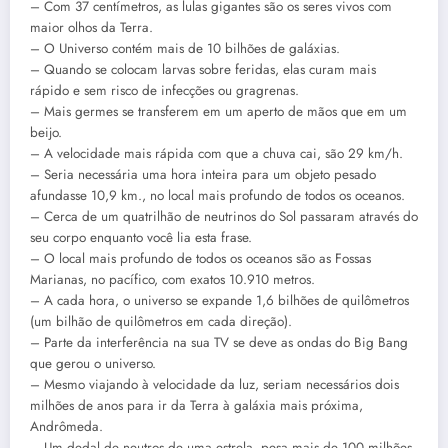
– Com 37 centímetros, as lulas gigantes são os seres vivos com
maior olhos da Terra.
– O Universo contém mais de 10 bilhões de galáxias.
– Quando se colocam larvas sobre feridas, elas curam mais
rápido e sem risco de infecções ou gragrenas.
– Mais germes se transferem em um aperto de mãos que em um
beijo.
– A velocidade mais rápida com que a chuva cai, são 29 km/h.
– Seria necessária uma hora inteira para um objeto pesado
afundasse 10,9 km., no local mais profundo de todos os oceanos.
– Cerca de um quatrilhão de neutrinos do Sol passaram através do
seu corpo enquanto você lia esta frase.
– O local mais profundo de todos os oceanos são as Fossas
Marianas, no pacífico, com exatos 10.910 metros.
– A cada hora, o universo se expande 1,6 bilhões de quilômetros
(um bilhão de quilômetros em cada direção).
– Parte da interferência na sua TV se deve as ondas do Big Bang
que gerou o universo.
– Mesmo viajando à velocidade da luz, seriam necessários dois
milhões de anos para ir da Terra à galáxia mais próxima,
Andrômeda.
– Um dedal de neutros de uma estrela, pesa mais de 100 milhões