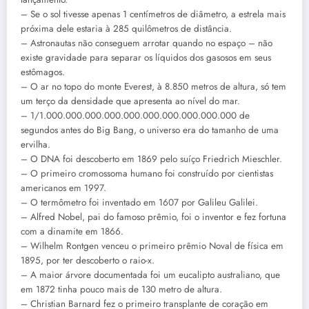
– Se o sol tivesse apenas 1 centímetros de diâmetro, a estrela mais
próxima dele estaria à 285 quilômetros de distância.
– Astronautas não conseguem arrotar quando no espaço – não
existe gravidade para separar os líquidos dos gasosos em seus
estômagos.
– O ar no topo do monte Everest, à 8.850 metros de altura, só tem
um terço da densidade que apresenta ao nível do mar.
– 1/1.000.000.000.000.000.000.000.000.000.000 de
segundos antes do Big Bang, o universo era do tamanho de uma
ervilha.
– O DNA foi descoberto em 1869 pelo suíço Friedrich Mieschler.
– O primeiro cromossoma humano foi construído por cientistas
americanos em 1997.
– O termômetro foi inventado em 1607 por Galileu Galilei.
– Alfred Nobel, pai do famoso prêmio, foi o inventor e fez fortuna
com a dinamite em 1866.
– Wilhelm Rontgen venceu o primeiro prêmio Noval de física em
1895, por ter descoberto o raio-x.
– A maior árvore documentada foi um eucalipto australiano, que
em 1872 tinha pouco mais de 130 metro de altura.
– Christian Barnard fez o primeiro transplante de coração em