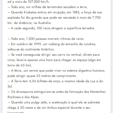
sol a mais de 107.000 km/h.
– Todo ano, um milhão de terremotos sacodem a terra.
– Quando Krakatoa entrou em erupção, em 1883, a força de sua
explosão foi tão grande que pode ser escutada à mais de 7.700
km. de distância, na Austrália.
– A cada segundo, 100 raios atingem a superfície terrestre.
– Todo ano, 1.000 pessoas morrem vítimas de raios.
– Em outubro de 1999, um iceberg do tamanho de Londres,
soltou-se do continente Antártico.
– Se você conseguisse dirigir seu carro na vertical, direto para
cima, levaria apenas uma hora para chegar ao espaço (algo em
torno de 65 km).
– A tênia, um verme que pode viver no sistema digestivo humano,
pode atingir quase 23 metros de comprimento.
– A Terra tem 4,56 bilhões de anos, a mesma idade da Lua e do
Sol.
– Os dinossauros extinguiram-se antes da formação das Montanhas
Rochosas e dos Alpes.
– Quando uma pulga salta, a aceleração à qual ela se submete
chega à 20 vezes a de um ônibus espacial durante o seu
lançamento.