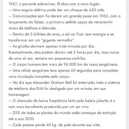
1967, o paciente sobreviveu 18 dias com o novo órgão.
– Uma enguia elétrica pode dar um choque de 650 volts.
– Comunicações sem fio deram um grande passo em 1962, com o
lançamento do Telstar, o primeiro satélite capaz de retransmitir
sinais de telefone e televisão.
– Dentro de 5 bilhões de anos, o sol vai ficar sem energia e se
transformar em um “gigante vermelho”
– As girafas dormem apenas vinte minutos por dia.
Eventualmente, elas podem dormir até 2 horas por dia, mas nunca
de uma só vez, sempre em pequenos cochilos.
– O corpo humano tem mais de 96.000 km de vasos sangüíneos.
– Uma célula sangüínea leva apenas 60 segundos para completar
uma circulação completa pelo corpo.
– No dia que Alexander Graham Bell foi enterrado, todo o sistema
de telefonia dos EUA foi desligado por um minuto, em sua
homenagem.
– O chamado de baixa freqüência feito pela baleia jubarte, é o
som mais barulhento produzido por um ser vivo.
– 25% de todas as plantas do mundo estão ameaças de extinção
até o ano 2010.
– Cada pessoa perde 40 kg. de pele durante sua vida.