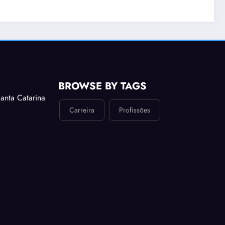
Casal
batat
forma
8 de Agost
BROWSE BY TAGS
anta Catarina
Carreira
Profissões