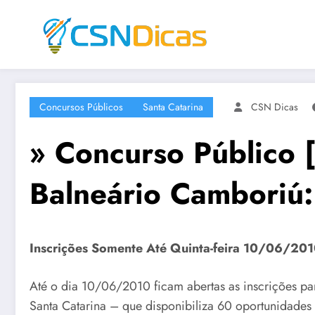
Saltar
para
o
conteúdo
Concursos Públicos
Santa Catarina
CSN Dicas
» Concurso Público [
Balneário Camboriú:
Inscrições Somente Até Quinta-feira 10/06/20
Até o dia 10/06/2010 ficam abertas as inscrições pa
Santa Catarina – que disponibiliza 60 oportunidades