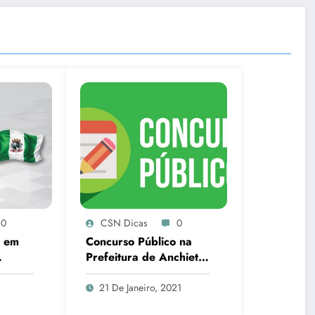
0
CSN Dicas
0
o em
Concurso Público na
Prefeitura de Anchieta,
em SC
2
21 De Janeiro, 2021