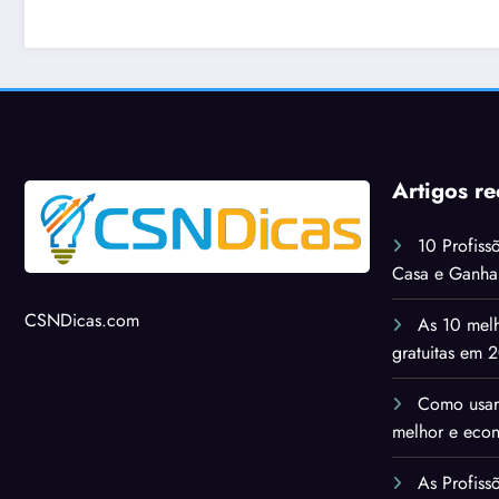
agens históricas
Artigos re
10 Profiss
Casa e Ganh
CSNDicas.com
As 10 melh
gratuitas em 
Como usar
melhor e eco