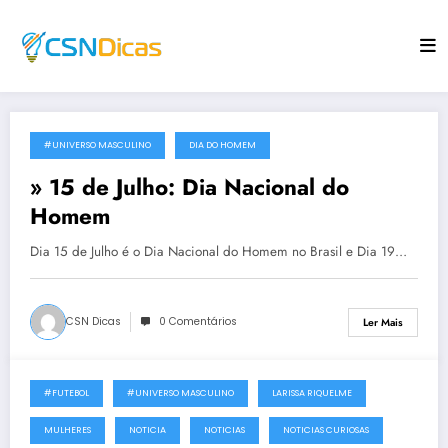
Saltar
para
o
conteúdo
#UNIVERSO MASCULINO
DIA DO HOMEM
15 de Julho, 2011
» 15 de Julho: Dia Nacional do
Homem
Dia 15 de Julho é o Dia Nacional do Homem no Brasil e Dia 19…
CSN Dicas
0 Comentários
Ler Mais
#FUTEBOL
#UNIVERSO MASCULINO
LARISSA RIQUELME
9 de Julho, 2011
MULHERES
NOTICIA
NOTICIAS
NOTICIAS CURIOSAS