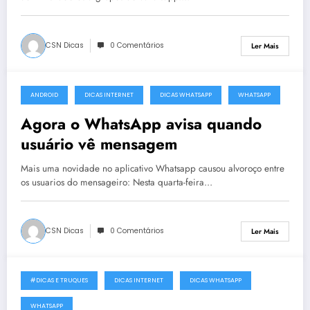
CSN Dicas
0 Comentários
Ler Mais
ANDROID
DICAS INTERNET
DICAS WHATSAPP
WHATSAPP
6 de Novembro, 2014
Agora o WhatsApp avisa quando
usuário vê mensagem
Mais uma novidade no aplicativo Whatsapp causou alvoroço entre
os usuarios do mensageiro: Nesta quarta-feira…
CSN Dicas
0 Comentários
Ler Mais
#DICAS E TRUQUES
DICAS INTERNET
DICAS WHATSAPP
25 de Fevereiro, 2014
WHATSAPP