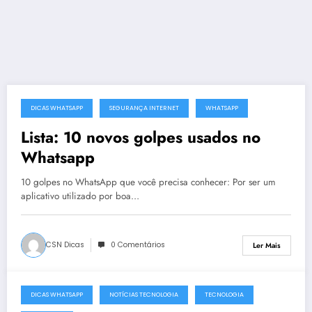
DICAS WHATSAPP
SEGURANÇA INTERNET
WHATSAPP
31 de Dezembro, 2018
Lista: 10 novos golpes usados no
Whatsapp
10 golpes no WhatsApp que você precisa conhecer: Por ser um
aplicativo utilizado por boa…
CSN Dicas
0 Comentários
Ler Mais
DICAS WHATSAPP
NOTÍCIAS TECNOLOGIA
TECNOLOGIA
18 de Julho, 2016