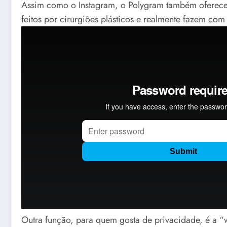
Assim como o Instagram, o Polygram também oferece 
feitos por cirurgiões plásticos e realmente fazem com
Outra função, para quem gosta de privacidade, é a “