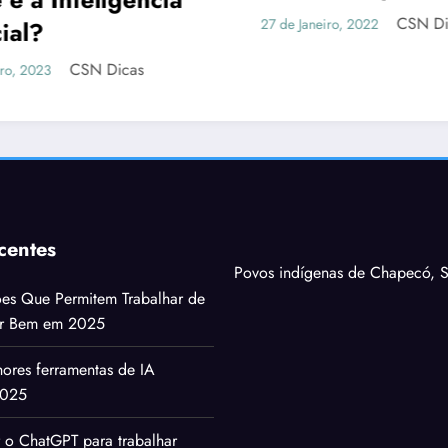
autônomos
CSN Dicas
7 de Janeiro, 2022
Do Mundo
13 de Fevereiro, 2019
centes
Povos indígenas de Chapecó, S
ões Que Permitem Trabalhar de
ar Bem em 2025