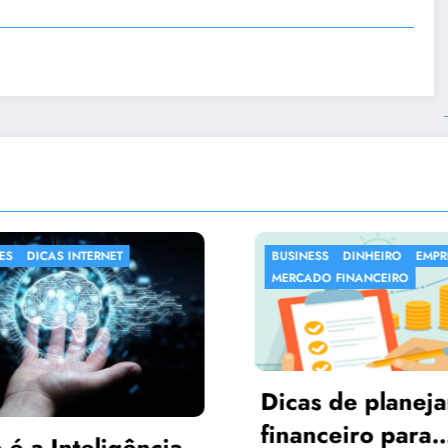
BUSINESS
DINHEIRO
EMPREENDER
DESTAQUES
SAO 
MERCADO FINANCEIRO
Dicas de planejamento
inanceiro para
As 10 Maio