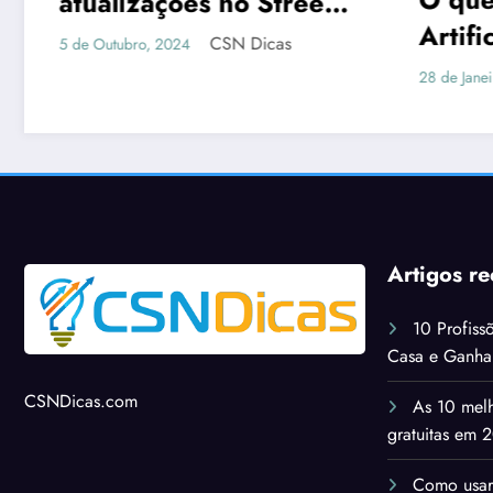
eet
2
Artificial?
th
A e
CSN Dicas
28 de Janeiro, 2023
Artigos re
10 Profiss
Casa e Ganh