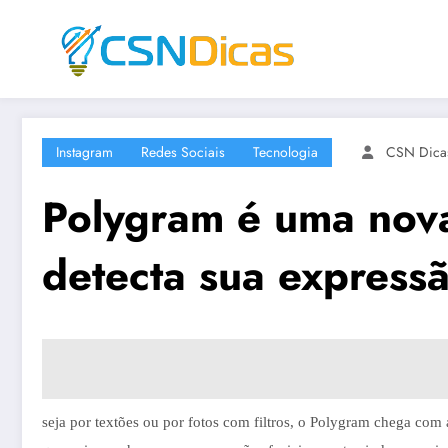
Saltar
para
o
conteúdo
Instagram
Redes Sociais
Tecnologia
CSN Dica
Polygram é uma nova
detecta sua expressã
seja por textões ou por fotos com filtros, o Polygram chega co