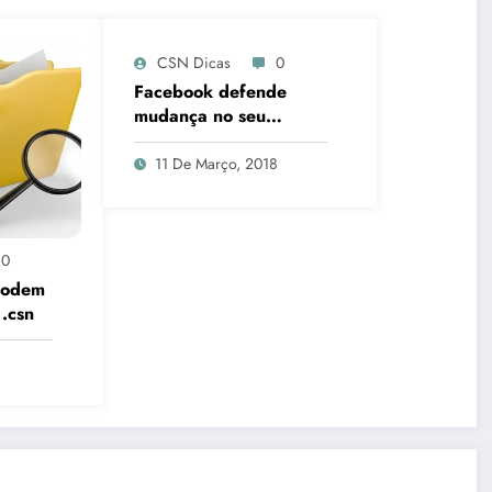
CSN Dicas
0
Facebook defende
mudança no seu
algoritmo
11 De Março, 2018
0
 podem
 .csn