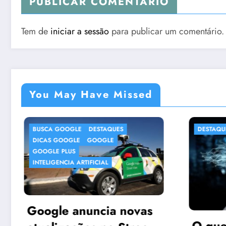
PUBLICAR COMENTÁRIO
Tem de
iniciar a sessão
para publicar um comentário.
You May Have Missed
DESTAQUES
DICAS INTERNET
vas
f
O que é a Inteligência