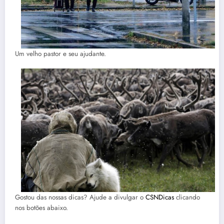
Um velho pastor e seu ajudante.
Gostou das nossas dicas? Ajude a divulgar o
CSNDicas
clicando
nos botões abaixo.