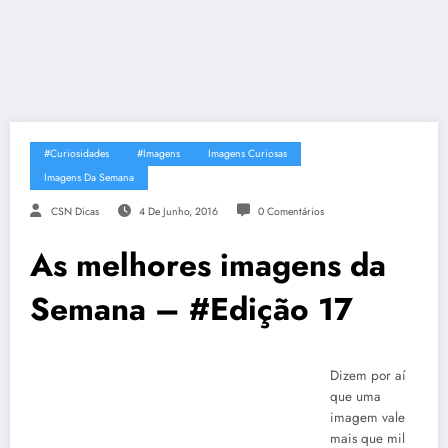
#Curiosidades
#Imagens
Imagens Curiosas
Imagens Da Semana
CSN Dicas
4 De Junho, 2016
0 Comentários
As melhores imagens da
Semana – #Edição 17
Dizem por aí
que uma
imagem vale
mais que mil