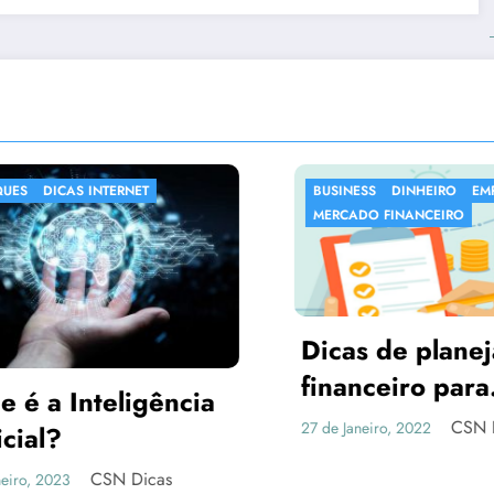
BUSINESS
DINHEIRO
EMPREENDER
DESTAQUES
SA
MERCADO FINANCEIRO
Dicas de planejamento
financeiro para
As 10 Mai
autônomos
CSN Dicas
27 de Janeiro, 2022
Do Mund
13 de Fevereiro, 2