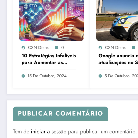
CSN Dicas
0
CSN Dicas
10 Estratégias Infalíveis
Google anuncia 
para Aumentar as
atualizações no S
Visitas ao Seu Blog em
View e Google E
2024
com melhorias de
15 De Outubro, 2024
5 De Outubro, 20
imagens histórica
PUBLICAR COMENTÁRIO
Tem de
iniciar a sessão
para publicar um comentário.