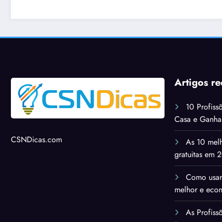
s
Artigos re
10 Profiss
Casa e Ganh
CSNDicas.com
As 10 melh
gratuitas em 