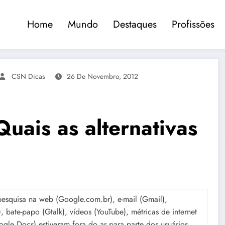
Home
Mundo
Destaques
Profissões
CSN Dicas
26 De Novembro, 2012
uais as alternativas
esquisa na web (Google.com.br), e-mail (Gmail),
), bate-papo (Gtalk), vídeos (YouTube), métricas de internet
gle Docs) estiveram fora do ar para parte dos usuários