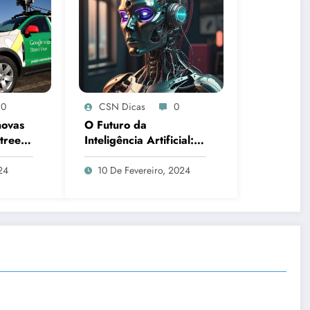
0
CSN Dicas
0
novas
O Futuro da
treet
Inteligência Artificial:
arth
Tendências Emergentes
 IA e
24
10 De Fevereiro, 2024
s