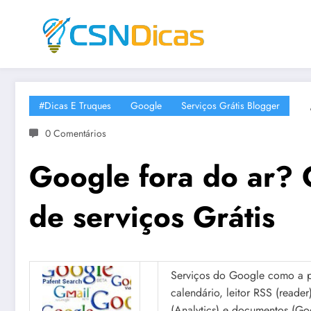
Saltar
para
o
conteúdo
#Dicas E Truques
Google
Serviços Grátis Blogger
0 Comentários
Google fora do ar? Q
de serviços Grátis
Serviços do Google como a p
calendário, leitor RSS (reader
(Analytics) e documentos (Goo