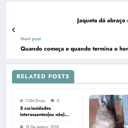
Jaqueta dá abraço
Next post
Quando começa e quando termina o hor
RELATED POSTS
CSN Dicas
0
5 curiosidades
interessantes(ou não)
sobre a MC Melody
19 De Janeiro, 2019