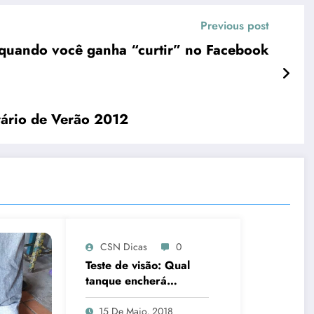
Previous post
 quando você ganha “curtir” no Facebook
ário de Verão 2012
CSN Dicas
0
Teste de visão: Qual
tanque encherá
primeiro?
15 De Maio, 2018