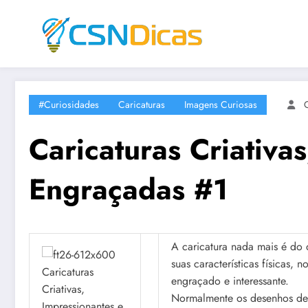
Saltar
para
o
conteúdo
#Curiosidades
Caricaturas
Imagens Curiosas
Caricaturas Criativa
Engraçadas #1
A caricatura nada mais é do
suas características físicas,
engraçado e interessante.
Normalmente os desenhos dess