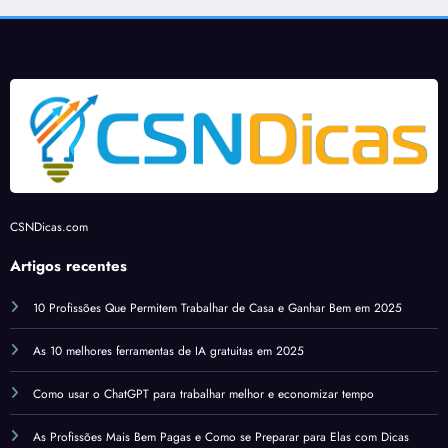
autôn
com
omos
form
ato
de pé
CSNDicas.com
Artigos recentes
10 Profissões Que Permitem Trabalhar de Casa e Ganhar Bem em 2025
As 10 melhores ferramentas de IA gratuitas em 2025
Como usar o ChatGPT para trabalhar melhor e economizar tempo