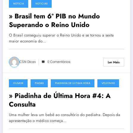
NOTICIA
NOTICIAS
26 de Dezembro, 2011
» Brasil tem 6º PIB no Mundo
Superando o Reino Unido
O Brasil conseguiu superar o Reino Unido e se tornou a sexta
maior economia do…
CSN Dicas
0 Comentários
Ler Mais
HUMOR
PIADAS
PIADINHA DE ULTIMA HORA
VELHINHO
18 de Dezembro, 2011
» Piadinha de Última Hora #4: A
Consulta
Uma mulher leva um bebê ao consultório do pediatra. Depois da
apresentação o médico começa…