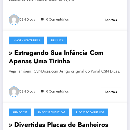
CSN Dicas
0 Comentários
Ler Mais
IMAGENS DIVERTIDAS
TIRINHAS
10 de Novembro, 2011
» Estragando Sua Infância Com
Apenas Uma Tirinha
Veja Também: CSNDicas.com Artigo original do Portal CSN Dicas.
CSN Dicas
0 Comentários
Ler Mais
#IMAGENS
IMAGENS DIVERTIDAS
PLACAS DE BANHEIROS
31 de Outubro, 2011
» Divertidas Placas de Banheiros