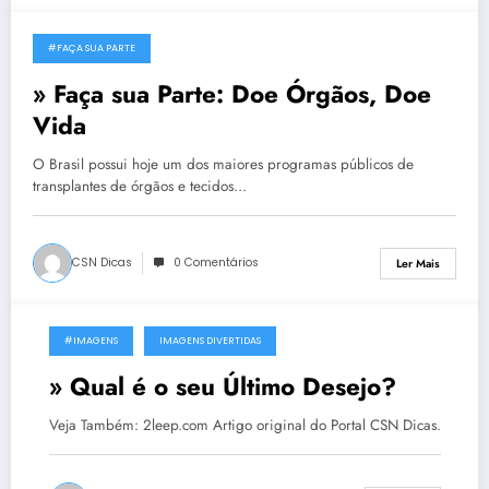
#FAÇA SUA PARTE
24 de Outubro, 2011
» Faça sua Parte: Doe Órgãos, Doe
Vida
O Brasil possui hoje um dos maiores programas públicos de
transplantes de órgãos e tecidos…
CSN Dicas
0 Comentários
Ler Mais
#IMAGENS
IMAGENS DIVERTIDAS
20 de Outubro, 2011
» Qual é o seu Último Desejo?
Veja Também: 2leep.com Artigo original do Portal CSN Dicas.