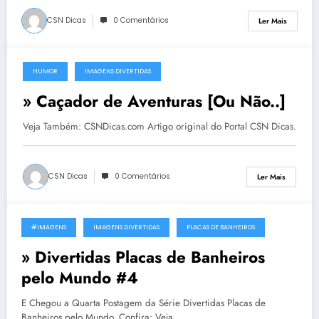
CSN Dicas
0 Comentários
Ler Mais
HUMOR
IMAGENS DIVERTIDAS
30 de Novembro, 2011
» Caçador de Aventuras [Ou Não..]
Veja Também: CSNDicas.com Artigo original do Portal CSN Dicas.
CSN Dicas
0 Comentários
Ler Mais
#IMAGENS
IMAGENS DIVERTIDAS
PLACAS DE BANHEIROS
21 de Novembro, 2011
» Divertidas Placas de Banheiros
pelo Mundo #4
E Chegou a Quarta Postagem da Série Divertidas Placas de
Banheiros pelo Mundo, Confira: Veja…