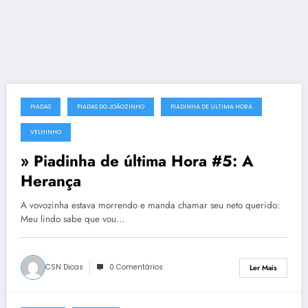
PIADAS
PIADAS DO JOÃOZINHO
PIADINHA DE ULTIMA HORA
28 de Dezembro, 2011
VELHINHO
» Piadinha de última Hora #5: A
Herança
A vovozinha estava morrendo e manda chamar seu neto querido:
Meu lindo sabe que vou…
CSN Dicas
0 Comentários
Ler Mais