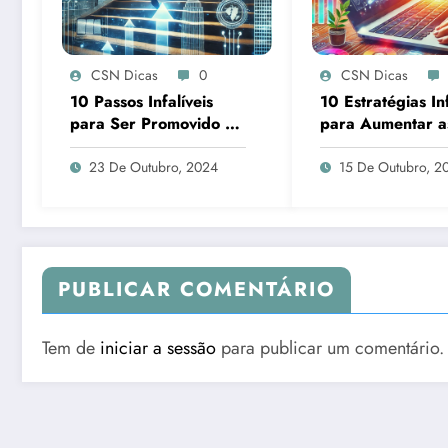
CSN Dicas
0
CSN Dicas
10 Passos Infalíveis
10 Estratégias Inf
para Ser Promovido no
para Aumentar a
Seu Emprego e
Visitas ao Seu B
Alcançar o Sucesso
2024
23 De Outubro, 2024
15 De Outubro, 2
Profissional
PUBLICAR COMENTÁRIO
Tem de
iniciar a sessão
para publicar um comentário.