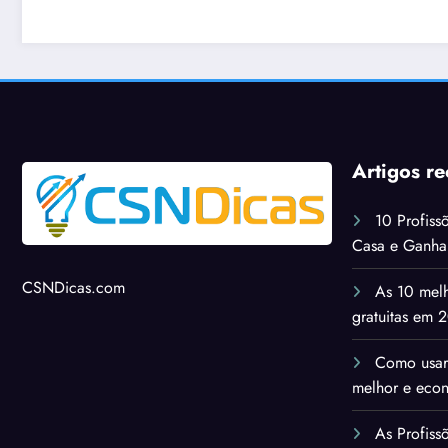
imagens históricas
Artigos re
10 Profiss
Casa e Ganh
CSNDicas.com
As 10 melh
gratuitas em 
Como usar
melhor e eco
As Profis