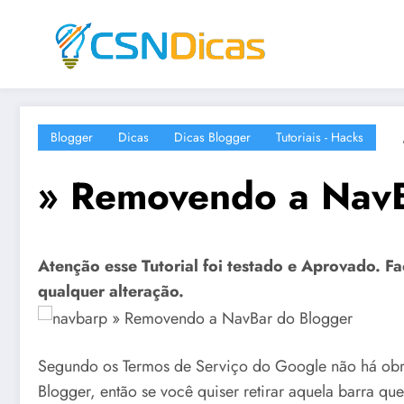
Saltar
para
o
conteúdo
Blogger
Dicas
Dicas Blogger
Tutoriais - Hacks
» Removendo a NavB
Atenção esse Tutorial foi testado e Aprovado. F
qualquer alteração.
Segundo os Termos de Serviço do Google não há obr
Blogger, então se você quiser retirar aquela barra qu