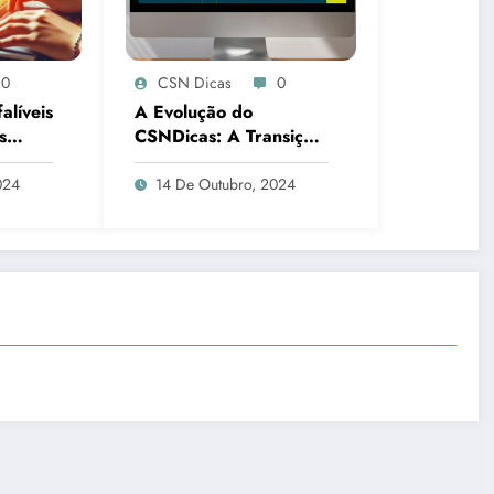
0
CSN Dicas
0
alíveis
A Evolução do
s
CSNDicas: A Transição
log em
do Blogger para o
WordPress
024
14 De Outubro, 2024