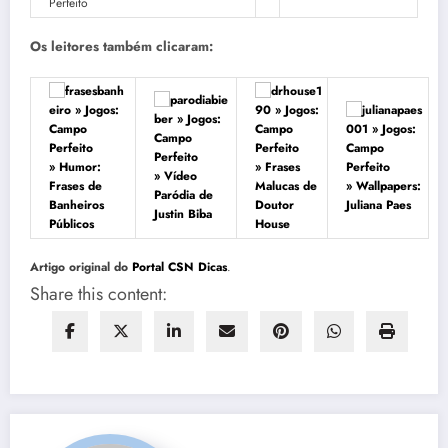
Os leitores também clicaram:
» Humor:
» Frases
» Vídeo
Frases de
Malucas de
» Wallpapers:
Paródia de
Banheiros
Doutor
Juliana Paes
Justin Biba
Públicos
House
Artigo original do
Portal CSN Dicas
.
Share this content: