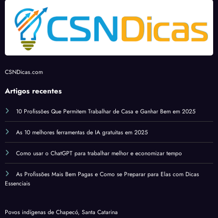
View
e
Goo
gle
Earth
com
CSNDicas.com
melh
orias
Artigos recentes
de IA
e
10 Profissões Que Permitem Trabalhar de Casa e Ganhar Bem em 2025
imag
As 10 melhores ferramentas de IA gratuitas em 2025
ens
histór
Como usar o ChatGPT para trabalhar melhor e economizar tempo
icas
As Profissões Mais Bem Pagas e Como se Preparar para Elas com Dicas
Essenciais
Povos indígenas de Chapecó, Santa Catarina