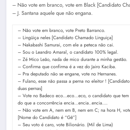
– Não vote em branco, vote em Black [Candidato Ch
– J. Santana aquele que não engana.
– Não vote em branco, vote Preto Barranco.
– Lingüiça neles [Candidato Chamado Linguiça]
– Nakabashi Samurai, com ele a peteca não cai.
– Sou o Leandro Amaral, o candidato 100% legal.
– Zé Mico Leão, nada de mico durante a minha gestão.
– Confirma que confirma é a vez do Jairo Kaciba.
– Pra deputado não se engane, vote no Hernanes.
– Fulano, esse não passa a perna no eleitor ! [Candidat
duas pernas]
– Vote no Badeco eco…eco…eco, o candidato que tem 
do que a concorrência encia…encia..encia….
– Não vote em A, nem em B, nem em C; na hora H, vo
[Nome do Candidato é “Gê”]
– Seu voto é caro, vote Bilionário. (Mil de Lima)