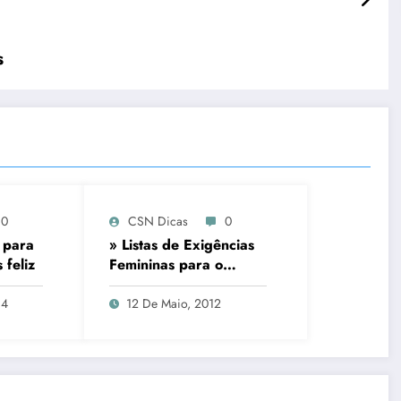
s
0
CSN Dicas
0
s para
» Listas de Exigências
 feliz
Femininas para o
Homem dos Sonhos
14
12 De Maio, 2012