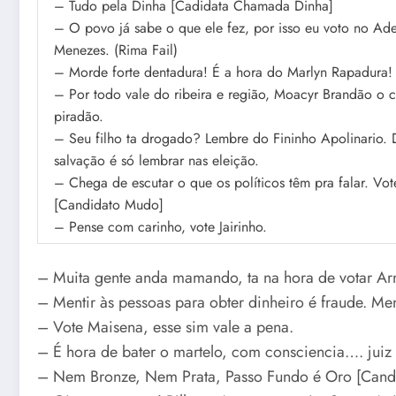
– Tudo pela Dinha [Cadidata Chamada Dinha]
– O povo já sabe o que ele fez, por isso eu voto no Ad
Menezes. (Rima Fail)
– Morde forte dentadura! É a hora do Marlyn Rapadura!
– Por todo vale do ribeira e região, Moacyr Brandão o 
piradão.
– Seu filho ta drogado? Lembre do Fininho Apolinario.
salvação é só lembrar nas eleição.
– Chega de escutar o que os políticos têm pra falar. V
[Candidato Mudo]
– Pense com carinho, vote Jairinho.
– Muita gente anda mamando, ta na hora de votar A
– Mentir às pessoas para obter dinheiro é fraude. Ment
– Vote Maisena, esse sim vale a pena.
– É hora de bater o martelo, com consciencia…. juiz
– Nem Bronze, Nem Prata, Passo Fundo é Oro [Candi