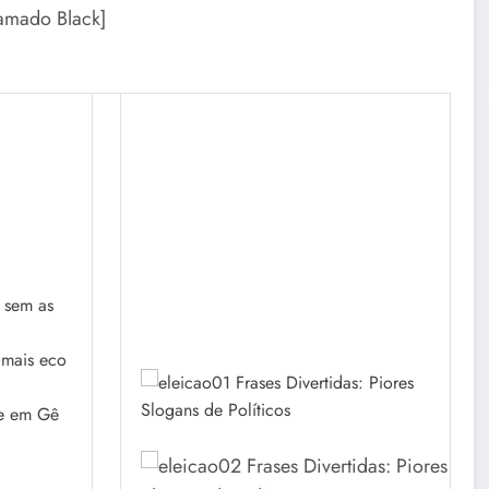
amado Black]
o sem as
mais eco
te em Gê