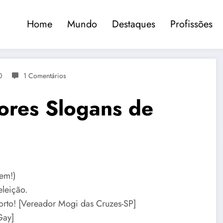
Home
Mundo
Destaques
Profissões
0
1 Comentários
iores Slogans de
bem!)
eleição.
orto! [Vereador Mogi das Cruzes-SP]
Gay]