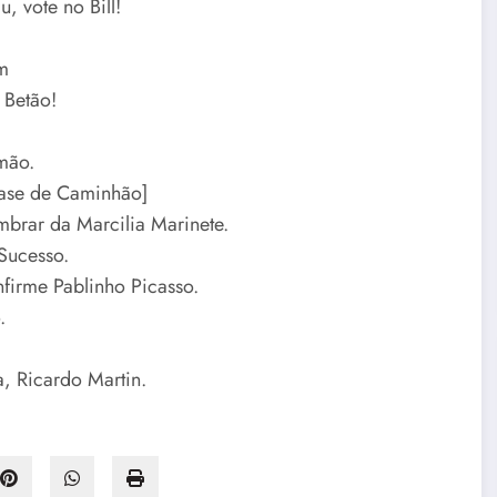
, vote no Bill!
ém
 Betão!
mão.
Frase de Caminhão]
brar da Marcilia Marinete.
Sucesso.
firme Pablinho Picasso.
.
a, Ricardo Martin.