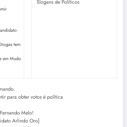
emir
candidato
 Drogas tem
ote em Mudo
rmando.
ir para obter votos é política
 Fernando Melo!
dato Arlindo Oro]