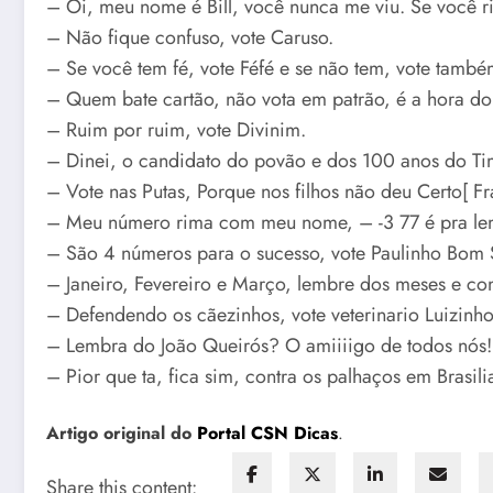
– Oi, meu nome é Bill, você nunca me viu. Se você riu
– Não fique confuso, vote Caruso.
– Se você tem fé, vote Féfé e se não tem, vote tamb
– Quem bate cartão, não vota em patrão, é a hora do
– Ruim por ruim, vote Divinim.
– Dinei, o candidato do povão e dos 100 anos do Ti
– Vote nas Putas, Porque nos filhos não deu Certo[ 
– Meu número rima com meu nome, – -3 77 é pra lem
– São 4 números para o sucesso, vote Paulinho Bom 
– Janeiro, Fevereiro e Março, lembre dos meses e con
– Defendendo os cãezinhos, vote veterinario Luizinho
– Lembra do João Queirós? O amiiiigo de todos nós!
– Pior que ta, fica sim, contra os palhaços em Brasili
Artigo original do
Portal CSN Dicas
.
Share this content: