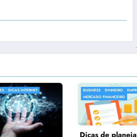
NESS
DINHEIRO
EMPREENDER
DESTAQUES
SAO PAULO
ADO FINANCEIRO
as de planejamento