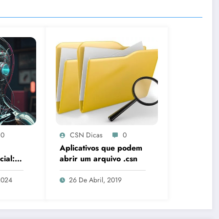
0
CSN Dicas
0
Aplicativos que podem
cial:
abrir um arquivo .csn
gentes
2024
26 De Abril, 2019