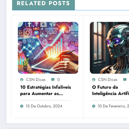
RELATED POSTS
CSN Dicas
0
CSN Dicas
10 Estratégias Infalíveis
O Futuro da
para Aumentar as
Inteligência Artifi
Visitas ao Seu Blog em
Tendências Emer
2024
15 De Outubro, 2024
10 De Fevereiro, 