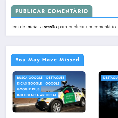
PUBLICAR COMENTÁRIO
Tem de
iniciar a sessão
para publicar um comentário.
You May Have Missed
DESTAQUES
DICAS INTERNET
BUSI
MERC
Dic