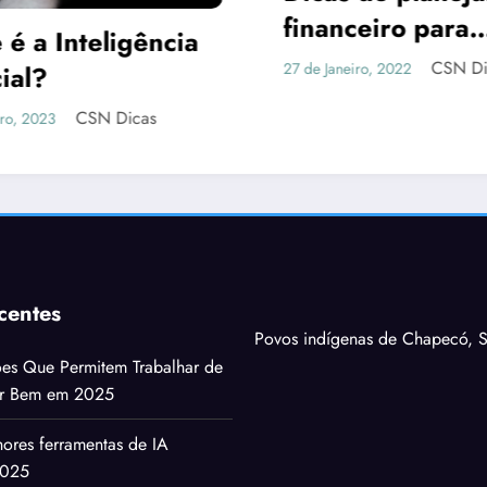
nceiro para
As 10 Maiores
ônomos
CSN Dicas
aneiro, 2022
Do Mundo
CS
13 de Fevereiro, 2019
centes
Povos indígenas de Chapecó, S