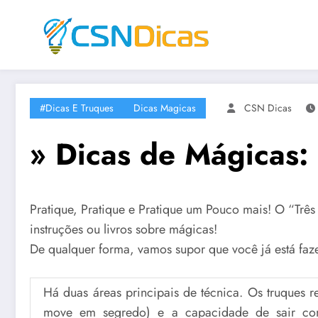
Saltar
para
o
conteúdo
#Dicas E Truques
Dicas Magicas
CSN Dicas
» Dicas de Mágicas:
Pratique, Pratique e Pratique um Pouco mais! O “Três
instruções ou livros sobre mágicas!
De qualquer forma, vamos supor que você já está faz
Há duas áreas principais de técnica. Os truques r
move em segredo) e a capacidade de sair co