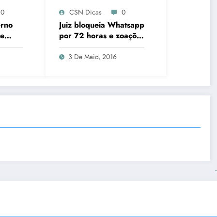
0
CSN Dicas
0
erno
Juiz bloqueia Whatsapp
de
por 72 horas e zoações
es
invadem as redes
sociais
3 De Maio, 2016