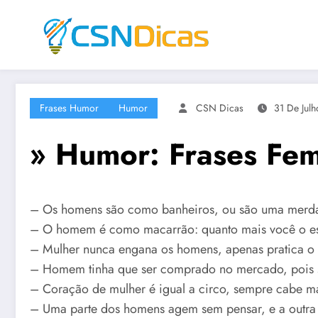
Saltar
para
o
conteúdo
Frases Humor
Humor
CSN Dicas
31 De Julh
» Humor: Frases Fem
– Os homens são como banheiros, ou são uma merda
– O homem é como macarrão: quanto mais você o esq
– Mulher nunca engana os homens, apenas pratica o
– Homem tinha que ser comprado no mercado, pois s
– Coração de mulher é igual a circo, sempre cabe m
– Uma parte dos homens agem sem pensar, e a outr