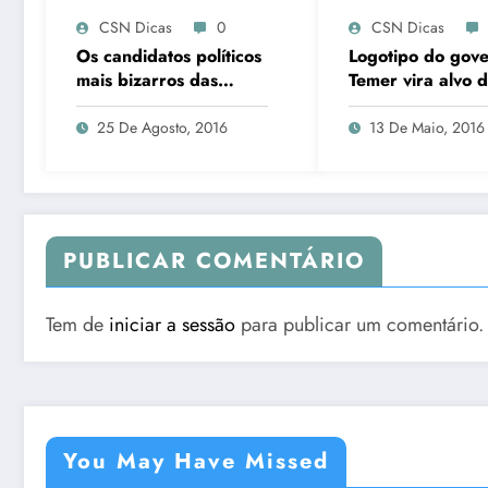
CSN Dicas
0
CSN Dicas
Os candidatos políticos
Logotipo do gov
mais bizarros das
Temer vira alvo 
eleições #1
zoações nas Red
sociais
25 De Agosto, 2016
13 De Maio, 2016
PUBLICAR COMENTÁRIO
Tem de
iniciar a sessão
para publicar um comentário.
You May Have Missed