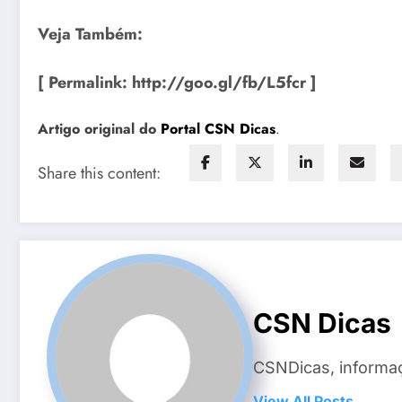
Veja Também:
[ Permalink: http://goo.gl/fb/L5fcr ]
Artigo original do
Portal CSN Dicas
.
Share this content:
CSN Dicas
CSNDicas, informaç
View All Posts