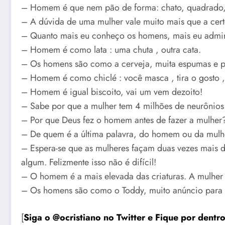
– Homem é que nem pão de forma: chato, quadrado, c
– A dúvida de uma mulher vale muito mais que a ce
– Quanto mais eu conheço os homens, mais eu admir
– Homem é como lata : uma chuta , outra cata.
– Os homens são como a cerveja, muita espumas e p
– Homem é como chiclé : você masca , tira o gosto , 
– Homem é igual biscoito, vai um vem dezoito!
– Sabe por que a mulher tem 4 milhões de neurônios
– Por que Deus fez o homem antes de fazer a mulher
– De quem é a última palavra, do homem ou da mulh
– Espera-se que as mulheres façam duas vezes mais
algum. Felizmente isso não é difícil!
– O homem é a mais elevada das criaturas. A mulher 
– Os homens são como o Toddy, muito anúncio para 
[
Siga o @ocristiano no Twitter e Fique por dentro