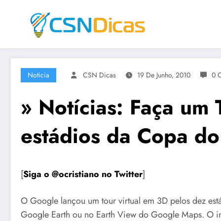
Saltar
para
o
conteúdo
Noticia
CSN Dicas
19 De Junho, 2010
0 
» Notícias: Faça um 
estádios da Copa d
[
Siga o @ocristiano no Twitter
]
O Google lançou um tour virtual em 3D pelos dez está
Google Earth ou no Earth View do Google Maps. O in