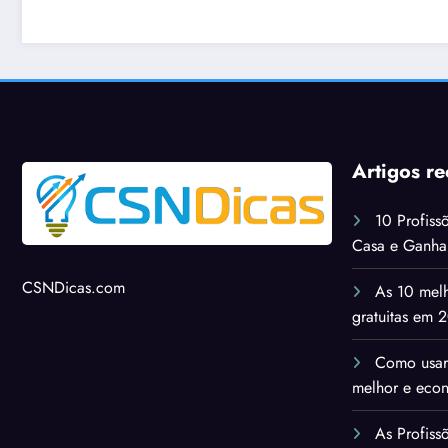
istóricas
Artigos re
10 Profiss
Casa e Ganh
CSNDicas.com
As 10 melh
gratuitas em 