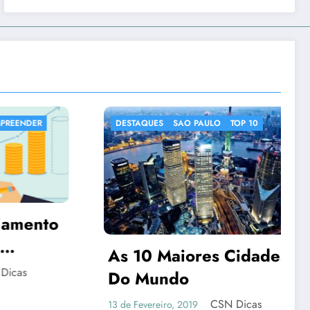
ESTAQUES
SAO PAULO
TOP 10
DESTAQUES
IMAGEN
NOTICIAS CURIOSAS
s 10 Maiores Cidades
o Mundo
CSN Dicas
de Fevereiro, 2019