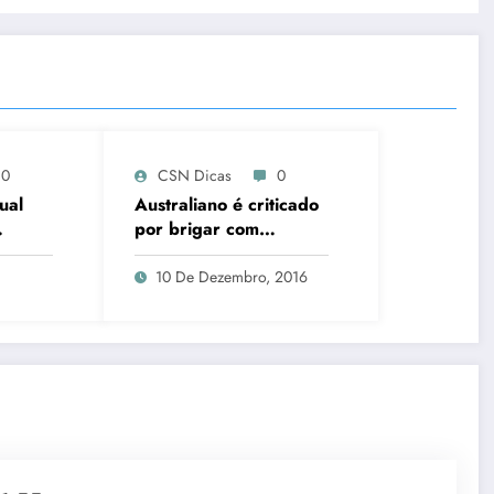
0
CSN Dicas
0
ual
Australiano é criticado
por brigar com
canguru para salvar
cão
10 De Dezembro, 2016