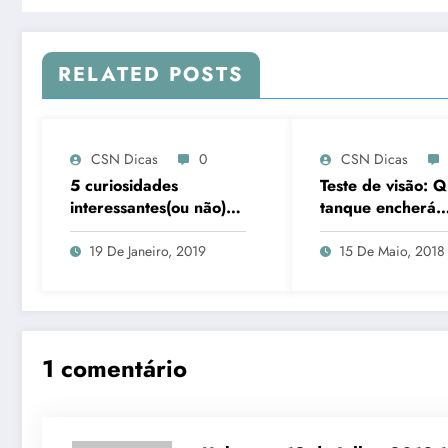
RELATED POSTS
CSN Dicas
0
CSN Dicas
5 curiosidades
Teste de visão: Q
interessantes(ou não)
tanque encherá
sobre a MC Melody
primeiro?
19 De Janeiro, 2019
15 De Maio, 2018
1 comentário