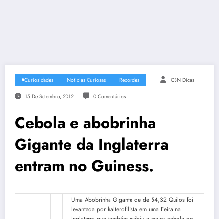
#Curiosidades
Noticias Curiosas
Recordes
CSN Dicas
15 De Setembro, 2012
0 Comentários
Cebola e abobrinha
Gigante da Inglaterra
entram no Guiness.
Uma Abobrinha Gigante de de 54,32 Quilos foi
levantada por halterofilista em uma Feira na
Inglaterra que também exibiu a maior cebola do