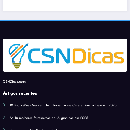
ceiro
uali
Dica
a 
Artifi
Mund
para
açõ
8 
cial?
o
autôn
s no
co
omos
tree
fo
at
iew
de
oo
le
arth
om
elh
CSNDicas.com
rias
e IA
Artigos recentes
10 Profissões Que Permitem Trabalhar de Casa e Ganhar Bem em 2025
mag
ns
As 10 melhores ferramentas de IA gratuitas em 2025
stór