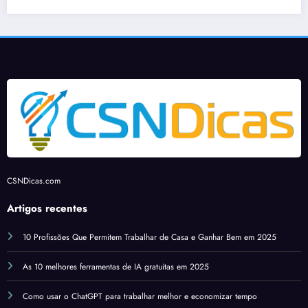
Trans
s do
cial?
es no
ição
Brasil
Stree
do
em
t
Blog
202
View
ger
4
e
para
Goo
o
gle
Word
Earth
Press
com
melh
CSNDicas.com
orias
de IA
Artigos recentes
e
10 Profissões Que Permitem Trabalhar de Casa e Ganhar Bem em 2025
imag
ens
As 10 melhores ferramentas de IA gratuitas em 2025
histór
icas
Como usar o ChatGPT para trabalhar melhor e economizar tempo